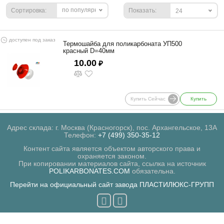
по популярности
Сортировка:
Показать:
24
доступен под заказ
Термошайба для поликарбоната УП500
красный D=40мм
10.00
₽
Купить Сейчас
Купить
Адрес склада: г. Москва (Красногорск), пос. Архангельское, 13А
Телефон:
+7 (499) 350-35-12
Контент сайта является объектом авторского права и
охраняется законом.
При копировании материалов сайта, ссылка на источник
POLIKARBONATES.COM
обязательна.
Перейти на официальный сайт завода ПЛАСТИЛЮКС-ГРУПП