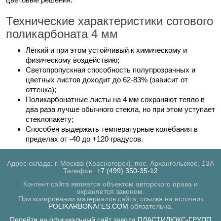
Технические характеристики сотового
поликарбоната 4 мм
Лёгкий и при этом устойчивый к химическому и
физическому воздействию;
Светопропускная способность полупрозрачных и
цветных листов доходит до 62-83% (зависит от
оттенка);
Поликарбонатные листы на 4 мм сохраняют тепло в
два раза лучше обычного стекла, но при этом уступает
стеклопакету;
Способен выдержать температурные колебания в
пределах от -40 до +120 градусов.
Адрес склада: г. Москва (Красногорск), пос. Архангельское, 13А
Телефон:
+7 (499) 350-35-12
Контент сайта является объектом авторского права и
охраняется законом.
При копировании материалов сайта, ссылка на источник
POLIKARBONATES.COM
обязательна.
Перейти на официальный сайт завода ПЛАСТИЛЮКС-ГРУПП