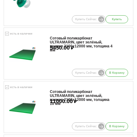
Купить Сейчас
Купить
есть в наличии
Сотовый поликарбонат
ULTRAMARIN, цвет зелёный,
размер 2100x12000 мм, толщина 4
5450.00
₽
мм
Купить Сейчас
В Корзину
есть в наличии
Сотовый поликарбонат
ULTRAMARIN, цвет зелёный,
размер 2100x12000 мм, толщина
11000.00
₽
10 мм
Купить Сейчас
В Корзину