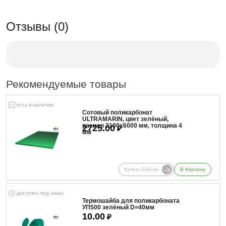
Отзывы (0)
Рекомендуемые товары
есть в наличии
Сотовый поликарбонат
ULTRAMARIN, цвет зелёный,
размер 2100x6000 мм, толщина 4
2725.00
₽
мм
Купить Сейчас
В Корзину
доступен под заказ
Термошайба для поликарбоната
УП500 зелёный D=40мм
10.00
₽