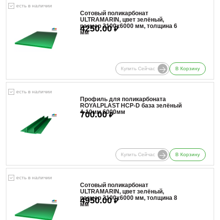
есть в наличии
Сотовый поликарбонат
ULTRAMARIN, цвет зелёный,
размер 2100x6000 мм, толщина 6
4250.00
₽
мм
Купить Сейчас
В Корзину
есть в наличии
Профиль для поликарбоната
ROYALPLAST HCP-D база зелёный
4-10мм 6000мм
700.00
₽
Купить Сейчас
В Корзину
есть в наличии
Сотовый поликарбонат
ULTRAMARIN, цвет зелёный,
размер 2100x6000 мм, толщина 8
4950.00
₽
мм