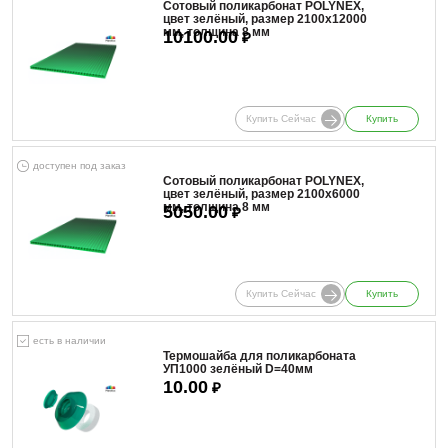
Сотовый поликарбонат POLYNEX,
цвет зелёный, размер 2100x12000
мм, толщина 8 мм
10100.00
₽
Купить Сейчас
Купить
доступен под заказ
Сотовый поликарбонат POLYNEX,
цвет зелёный, размер 2100x6000
мм, толщина 8 мм
5050.00
₽
Купить Сейчас
Купить
есть в наличии
Термошайба для поликарбоната
УП1000 зелёный D=40мм
10.00
₽