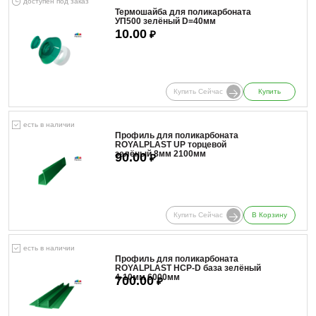
доступен под заказ
Термошайба для поликарбоната
УП500 зелёный D=40мм
10.00
₽
Купить Сейчас
Купить
есть в наличии
Профиль для поликарбоната
ROYALPLAST UP торцевой
зелёный 8мм 2100мм
90.00
₽
Купить Сейчас
В Корзину
есть в наличии
Профиль для поликарбоната
ROYALPLAST HCP-D база зелёный
4-10мм 6000мм
700.00
₽