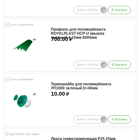
Купить Сейчас
В Корзину
есть в наличии
Профиль для поликарбоната
ROYALPLAST HCP-U крышка
зелёный 4-10мм 6000мм
700.00
₽
Купить Сейчас
В Корзину
есть в наличии
Термошайба для поликарбоната
УП1000 зелёный D=40мм
10.00
₽
Купить Сейчас
В Корзину
доступен под заказ
Лента герметизирующая Р25 25мм