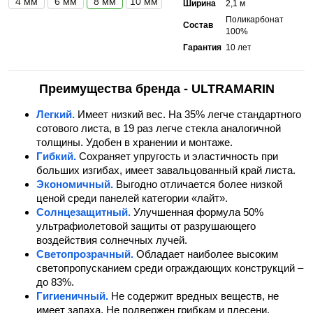
4 мм
6 мм
8 мм
10 мм
Ширина
2,1 м
Поликарбонат
Состав
100%
Гарантия
10 лет
Преимущества бренда - ULTRAMARIN
Легкий.
Имеет низкий вес. На 35% легче стандартного
сотового листа, в 19 раз легче стекла аналогичной
толщины. Удобен в хранении и монтаже.
Гибкий.
Сохраняет упругость и эластичность при
больших изгибах, имеет завальцованный край листа.
Экономичный.
Выгодно отличается более низкой
ценой среди панелей категории «лайт».
Солнцезащитный.
Улучшенная формула 50%
ультрафиолетовой защиты от разрушающего
воздействия солнечных лучей.
Светопрозрачный.
Обладает наиболее высоким
светопропусканием среди ограждающих конструкций –
до 83%.
Гигиеничный.
Не содержит вредных веществ, не
имеет запаха. Не подвержен грибкам и плесени,