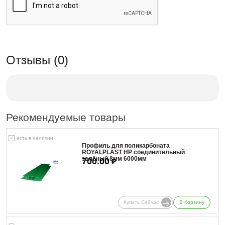
Отзывы (0)
Рекомендуемые товары
есть в наличии
Профиль для поликарбоната
ROYALPLAST HP соединительный
зелёный 8мм 6000мм
700.00
₽
Купить Сейчас
В Корзину