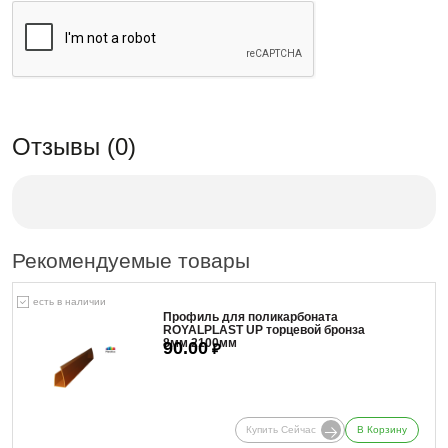
Отзывы (0)
Рекомендуемые товары
есть в наличии
Профиль для поликарбоната
ROYALPLAST UP торцевой бронза
8мм 2100мм
90.00
₽
Купить Сейчас
В Корзину