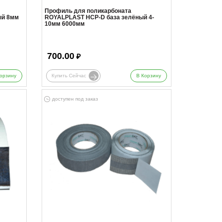
Профиль для поликарбоната
ый 8мм
ROYALPLAST HCP-D база зелёный 4-
10мм 6000мм
700.00
₽
орзину
Купить Сейчас
В Корзину
доступен под заказ