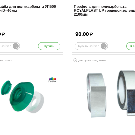
айба для поликарбоната УП500
Профиль для поликарбоната
й D=40мм
ROYALPLAST UP торцевой зелён
2100мм
0
90.00
₽
₽
 Сейчас
Купить
Купить Сейчас
В К
 наличии
доступен под заказ