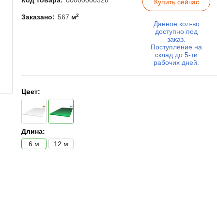
Код товара:
00000000328
Купить сейчас
2
Заказано:
567
м
Данное кол-во
доступно под
заказ.
Поступление на
склад до 5-ти
рабочих дней.
Цвет:
Длина:
6 м
12 м