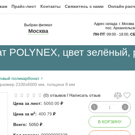
кам
Прайс-лист
Контакты
Свяжитесь с нами
Онлайн расч
Адрес склада: г. Москва
Выбран филиал
пос. Архангельск
Москва
ПН
-
ПТ
: 09:00 - 18:00,
С
т POLYNEX, цвет зелёный, 
овый поликарбонат
 размер 2100x6000 мм, толщина 8 мм
/
(0) отзывов
Написать отзыв
Цена за лист:
5050.00
₽
2
Цена за м
:
400.79
₽
В КОРЗИНУ
Всего:
5050
₽