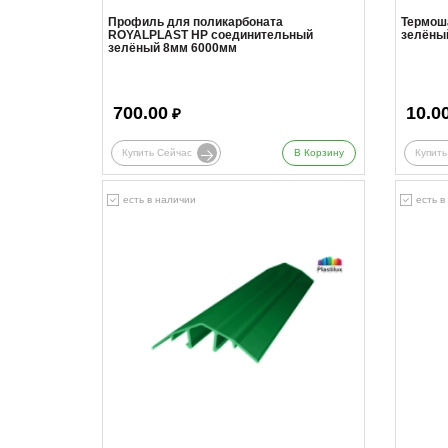
Профиль для поликарбоната
Термош
ROYALPLAST HP соединительный
зелёны
зелёный 8мм 6000мм
700.00
10.0
₽
Купить Сейчас
В Корзину
Купить
есть в наличии
есть в