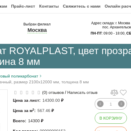
кам
Прайс-лист
Контакты
Свяжитесь с нами
Онлайн расч
Адрес склада: г. Москва
Выбран филиал
пос. Архангельск
Москва
ПН
-
ПТ
: 09:00 - 18:00,
С
т ROYALPLAST, цвет прозр
ина 8 мм
овый поликарбонат
ачный, размер 2100x12000 мм, толщина 8 мм
/
(0) отзывов
Написать отзыв
Цена за лист:
14300.00
₽
2
Цена за м
:
567.46
₽
В КОРЗИНУ
Всего:
14300
₽