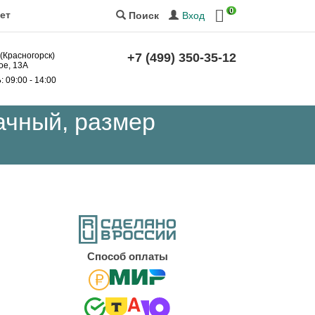
0
ет
Вход
Поиск
 (Красногорск)
+7 (499) 350-35-12
ое, 13А
Б
: 09:00 - 14:00
ачный, размер
Cпособ оплаты