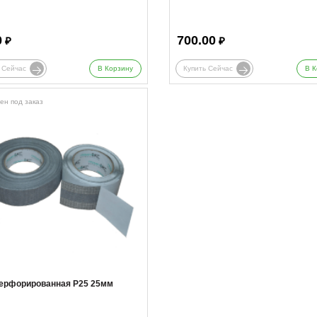
0
700.00
₽
₽
 Сейчас
В Корзину
Купить Сейчас
В К
ен под заказ
перфорированная Р25 25мм