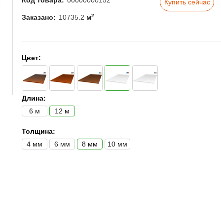
Код товара:
00000000152
Купить сейчас
2
Заказано:
10735.2
м
Цвет:
Длина:
6 м
12 м
Толщина:
4 мм
6 мм
8 мм
10 мм