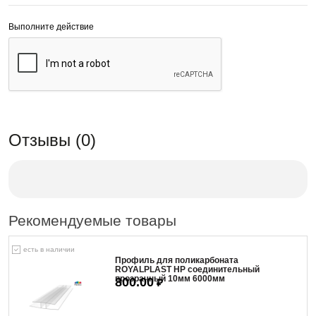
Выполните действие
Отзывы (0)
Рекомендуемые товары
есть в наличии
Профиль для поликарбоната
ROYALPLAST HP соединительный
прозрачный 10мм 6000мм
800.00
₽