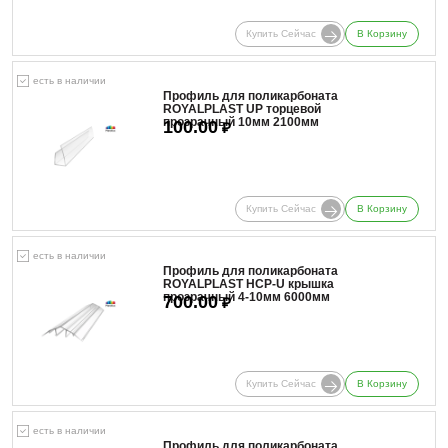
Купить Сейчас
В Корзину
есть в наличии
Профиль для поликарбоната
ROYALPLAST UP торцевой
прозрачный 10мм 2100мм
100.00
₽
Купить Сейчас
В Корзину
есть в наличии
Профиль для поликарбоната
ROYALPLAST HCP-U крышка
прозрачный 4-10мм 6000мм
700.00
₽
Купить Сейчас
В Корзину
есть в наличии
Профиль для поликарбоната