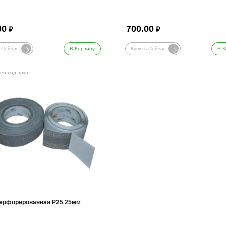
00
700.00
₽
₽
 Сейчас
В Корзину
Купить Сейчас
В К
ен под заказ
перфорированная Р25 25мм