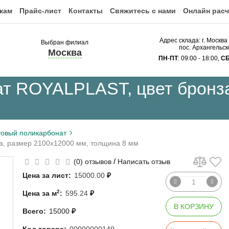
кам
Прайс-лист
Контакты
Свяжитесь с нами
Онлайн расч
Адрес склада: г. Москва
Выбран филиал
пос. Архангельск
Москва
ПН
-
ПТ
: 09:00 - 18:00,
С
т ROYALPLAST, цвет бронза
овый поликарбонат
а, размер 2100x12000 мм, толщина 8 мм
/
(0) отзывов
Написать отзыв
Цена за лист:
15000.00
₽
2
Цена за м
:
595.24
₽
В КОРЗИНУ
Всего:
15000
₽