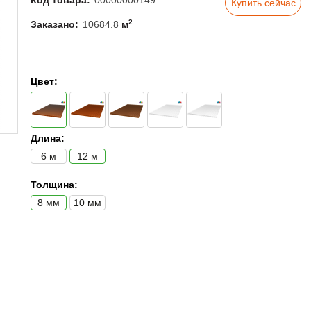
Код товара:
00000000149
Купить сейчас
2
Заказано:
10684.8
м
Цвет:
Длина:
6 м
12 м
Толщина:
8 мм
10 мм