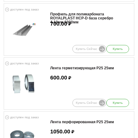
доступен под заказ
Профиль для поликарбоната
ROYALPLAST HCP-D база серебро
4-10мм 6000мм
700.00
₽
Купить Сейчас
Купить
доступен под заказ
Лента герметизирующая Р25 25мм
600.00
₽
Купить Сейчас
Купить
доступен под заказ
Лента перфорированная Р25 25мм
1050.00
₽