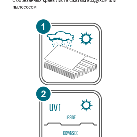
с обрезанных краёв листа сжатым воздухом или
пылесосом.