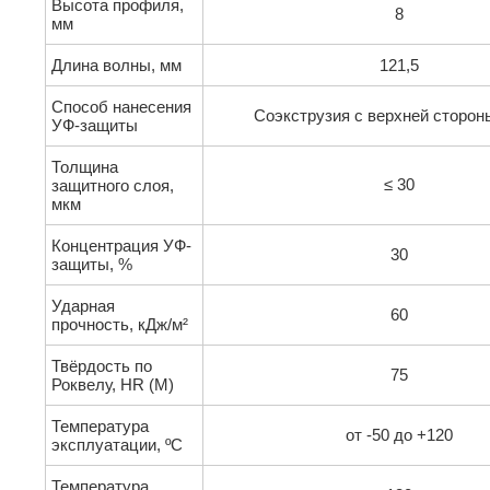
Высота профиля,
8
мм
Длина волны, мм
121,5
Способ нанесения
Соэкструзия с верхней сторон
УФ-защиты
Толщина
30
защитного слоя,
≤
мкм
Концентрация УФ-
30
защиты, %
Ударная
60
прочность, кДж/м²
Твёрдость по
75
Роквелу, HR (M)
Температура
от -50 до +120
эксплуатации, ºC
Температура