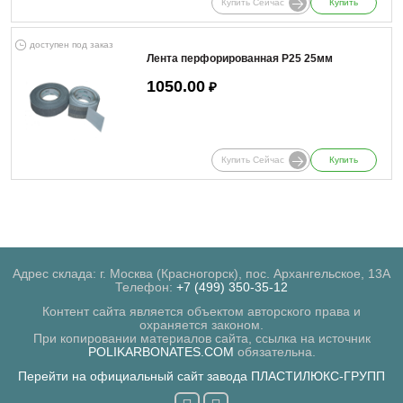
Купить Сейчас
Купить
доступен под заказ
Лента перфорированная Р25 25мм
1050.00
₽
Купить Сейчас
Купить
Адрес склада: г. Москва (Красногорск), пос. Архангельское, 13А
Телефон:
+7 (499) 350-35-12
Контент сайта является объектом авторского права и
охраняется законом.
При копировании материалов сайта, ссылка на источник
POLIKARBONATES.COM
обязательна.
Перейти на официальный сайт завода ПЛАСТИЛЮКС-ГРУПП