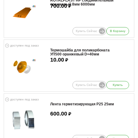
ROYALPLAST HP соединительный
оранжевый 8мм 6000мм
700.00
₽
Купить Сейчас
В Корзину
доступен под заказ
Термошайба для поликарбоната
УП500 оранжевый D=40мм
10.00
₽
Купить Сейчас
Купить
доступен под заказ
Лента герметизирующая Р25 25мм
600.00
₽