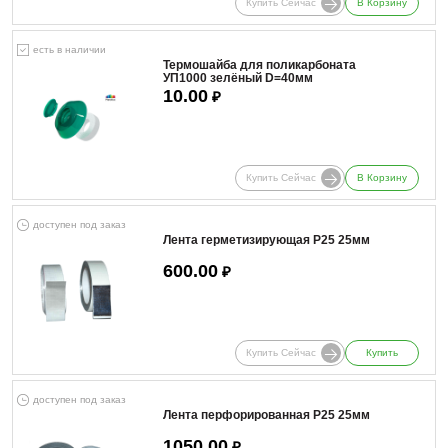
Купить Сейчас
В Корзину
есть в наличии
Термошайба для поликарбоната
УП1000 зелёный D=40мм
10.00
₽
Купить Сейчас
В Корзину
доступен под заказ
Лента герметизирующая Р25 25мм
600.00
₽
Купить Сейчас
Купить
доступен под заказ
Лента перфорированная Р25 25мм
1050.00
₽