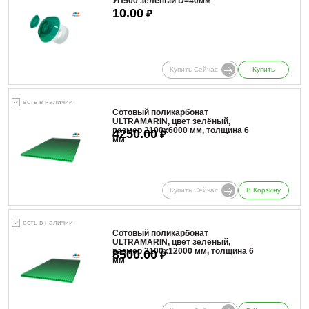
УП500 зелёный D=40мм
10.00
₽
Купить Сейчас
Купить
есть в наличии
Сотовый поликарбонат
ULTRAMARIN, цвет зелёный,
размер 2100x6000 мм, толщина 6
4250.00
₽
мм
Купить Сейчас
В Корзину
есть в наличии
Сотовый поликарбонат
ULTRAMARIN, цвет зелёный,
размер 2100x12000 мм, толщина 6
8500.00
₽
мм