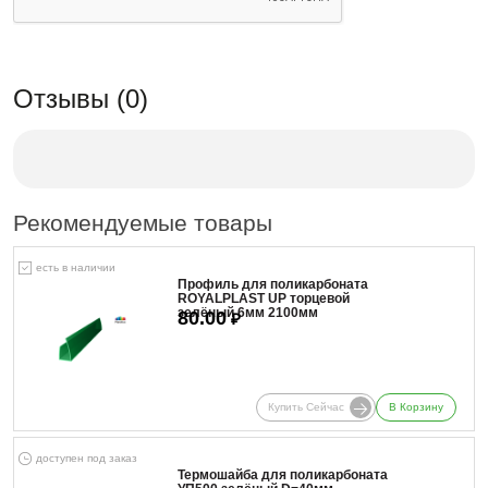
Отзывы (0)
Рекомендуемые товары
есть в наличии
Профиль для поликарбоната
ROYALPLAST UP торцевой
зелёный 6мм 2100мм
80.00
₽
Купить Сейчас
В Корзину
доступен под заказ
Термошайба для поликарбоната