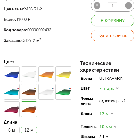
2
Цена за м
:
436.51
₽
Всего:
11000
₽
В КОРЗИНУ
Код товара:
00000002433
Купить сейчас
2
Заказано:
3427.2
м
Цвет:
Технические
характеристики
Бренд
ULTRAMARIN
Янтарь
Цвет
Форма
однокамерный
листа
12 м
Длина
Длина:
10 мм
Толщина
6 м
12 м
Ширина
2,1 м