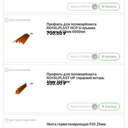
Купить Сейчас
В Корзину
есть в наличии
Профиль для поликарбоната
ROYALPLAST HCP-U крышка
янтарь 4-10мм 6000мм
700.00
₽
Купить Сейчас
В Корзину
есть в наличии
Профиль для поликарбоната
ROYALPLAST UP торцевой янтарь
10мм 2100мм
100.00
₽
Купить Сейчас
В Корзину
доступен под заказ
Лента герметизирующая Р25 25мм