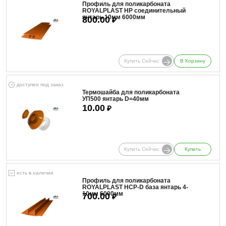
Профиль для поликарбоната
ROYALPLAST HP соединительный
янтарь 10мм 6000мм
800.00
₽
Купить Сейчас
В Корзину
доступен под заказ
Термошайба для поликарбоната
УП500 янтарь D=40мм
10.00
₽
Купить Сейчас
Купить
есть в наличии
Профиль для поликарбоната
ROYALPLAST HCP-D база янтарь 4-
10мм 6000мм
700.00
₽